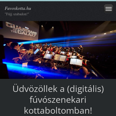
Fuvoskotta.hu
"Fújj szabadon!"
Üdvözöllek a (digitális)
fúvószenekari
kottaboltomban!