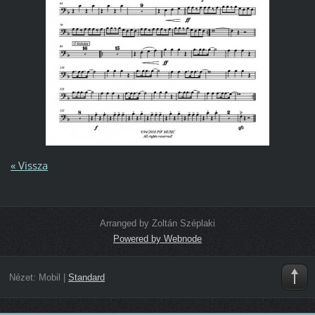
« Vissza
Arranged by Zoltán Széplaki
Powered by Webnode
Nézet:
Mobil
|
Standard