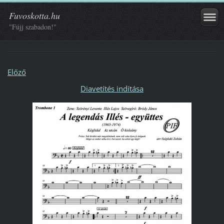
Fuvoskotta.hu
"Fújj szabadon!"
Előző
Diavetítés indítása