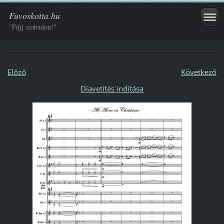
Fuvoskotta.hu
"Fújj szabadon!"
Előző
Következő
Diavetítés indítása