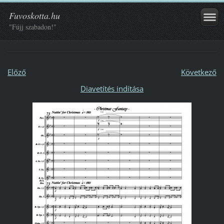
Fuvoskotta.hu
"Fújj szabadon!"
Előző
Következő
Diavetítés indítása