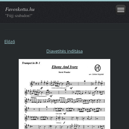
Fuvoskotta.hu
"Fújj szabadon!"
Előző
Diavetítés indítása