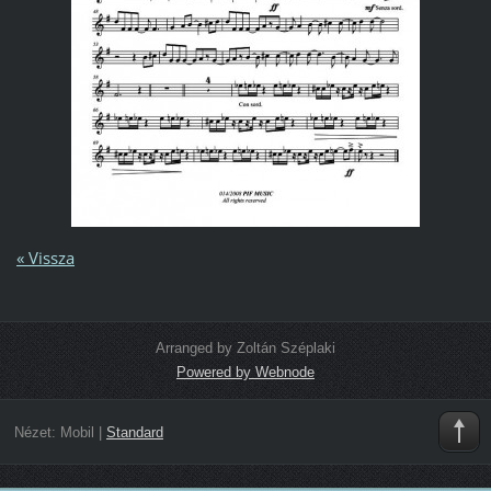
« Vissza
Arranged by Zoltán Széplaki
Powered by Webnode
Nézet:
Mobil
|
Standard