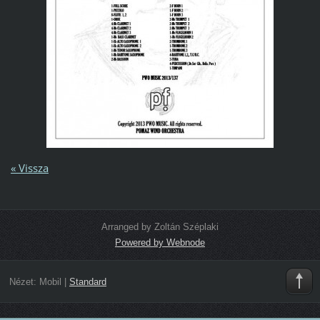
« Vissza
Arranged by Zoltán Széplaki
Powered by Webnode
Nézet:
Mobil
|
Standard