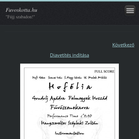
Fuvoskotta.hu
"Fújj szabadon!"
Következő
Diavetítés indítása