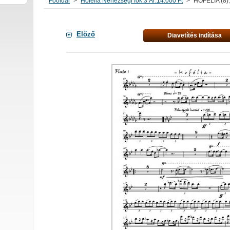
Főoldal
>
Hofélia Nehézségi fok:3 Ár:14.000 Ft
>
HOFÉLIA (8).
Előző
Diavetítés indítása