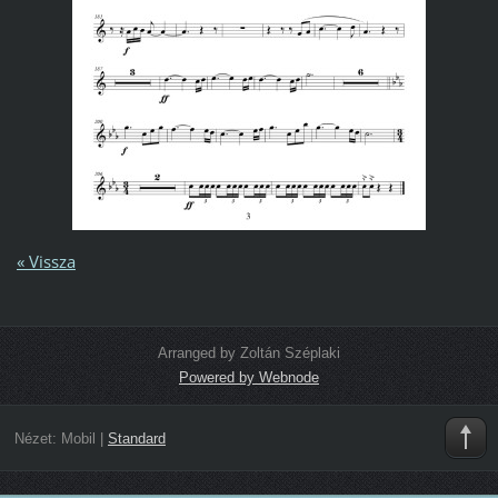
« Vissza
Arranged by Zoltán Széplaki
Powered by Webnode
Nézet:
Mobil
|
Standard