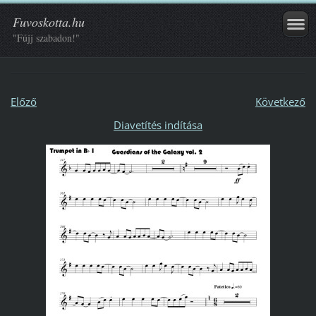
Fuvoskotta.hu
"Fújj szabadon!"
Előző
Következő
Diavetítés indítása