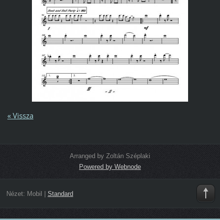
« Vissza
Arranged by Zoltán Széplaki
Powered by Webnode
Nézet:
Mobil
|
Standard