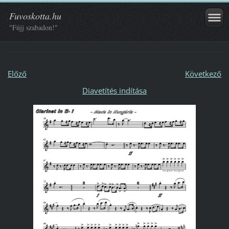
Fuvoskotta.hu
"Fújj szabadon!"
Előző
Következő
Diavetítés indítása