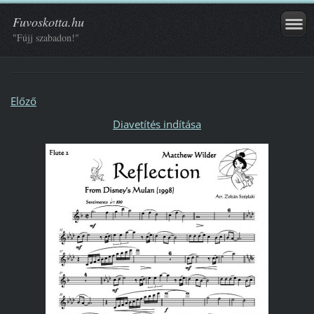
Fuvoskotta.hu
"Fújj szabadon!"
Előző
Diavetítés indítása