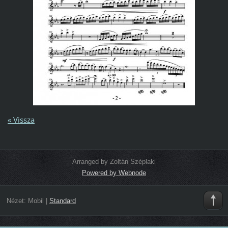
« Vissza
Arranged by Zoltán Széplaki
Powered by Webnode
Nézet:
Mobil
|
Standard