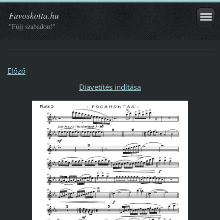
Fuvoskotta.hu
"Fújj szabadon!"
Előző
Diavetítés indítása