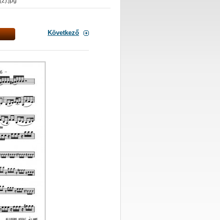
2).jpg
Következő