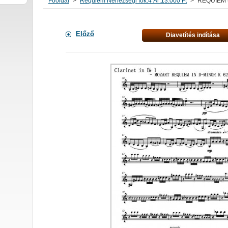
Főoldal
>
Requiem Nehézségi fok:4 Ár:13.000 Ft
>
REQUIEM (
Előző
Diavetítés indítása