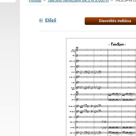
Főoldal
>
TaleSpin Nehézségi fok:3 Ár:8.000 Ft
>
TALESPIN (3
Előző
Diavetítés indítása