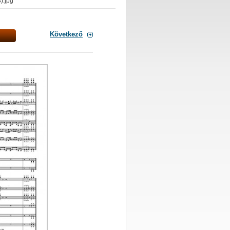
).jpg
Következő