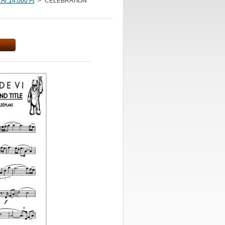
 Ár:14.000 Ft
>
CELEBRATION