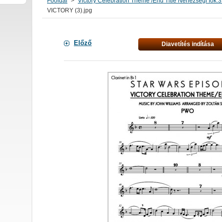
Főoldal
>
Victory Celebration Theme /End Title Nehézségi fok:3
VICTORY (3).jpg
Előző
Diavetítés indítása