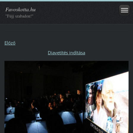
Fuvoskotta.hu
"Fújj szabadon!"
Előző
Diavetítés indítása