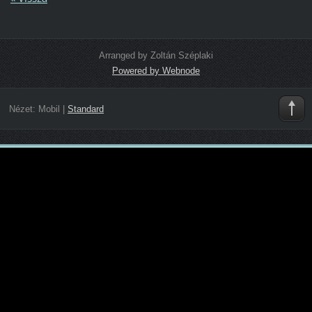
Arranged by Zoltán Széplaki
Powered by Webnode
Nézet:
Mobil
|
Standard