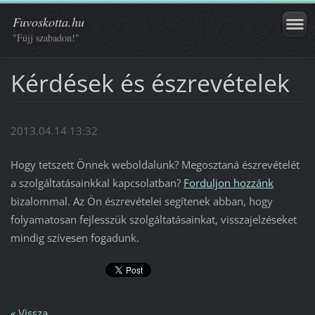
Fuvoskotta.hu
"Fújj szabadon!"
Kérdések és észrevételek
2013.04.14 13:32
Hogy tetszett Önnek weboldalunk? Megosztaná észrevételét
a szolgáltatásainkkal kapcsolatban?
Forduljon hozzánk
bizalommal. Az Ön észrevételei segítenek abban, hogy
folyamatosan fejlesszük szolgáltatásainkat, visszajelzéseket
mindig szívesen fogadunk.
« Vissza