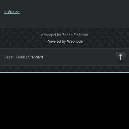
« Vissza
Arranged by Zoltán Széplaki
Powered by Webnode
Nézet:
Mobil
|
Standard