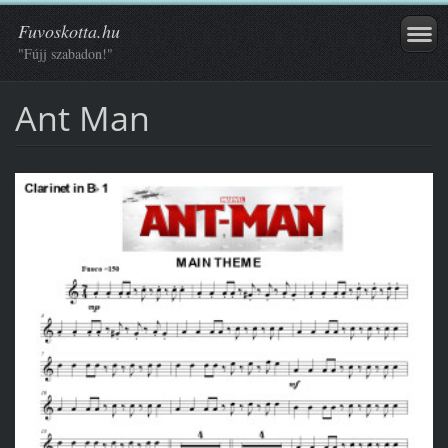
Fuvoskotta.hu
"Fújj szabadon!"
Ant Man