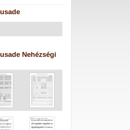
rusade
rusade Nehézségi