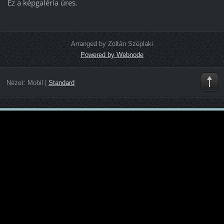
Ez a képgaléria üres.
Arranged by Zoltán Széplaki
Powered by Webnode
Nézet:
Mobil
|
Standard