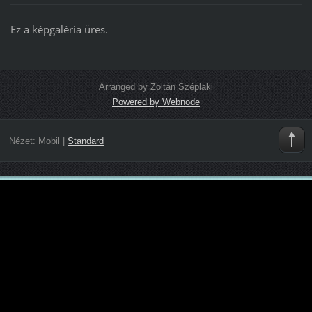
Ez a képgaléria üres.
Arranged by Zoltán Széplaki
Powered by Webnode
Nézet:
Mobil
|
Standard