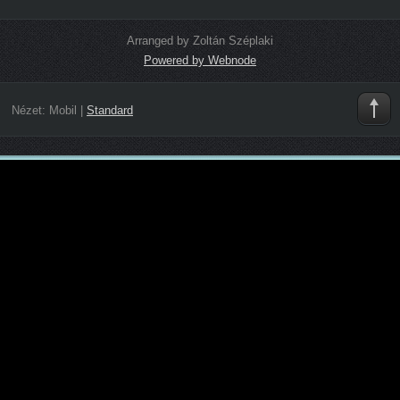
Arranged by Zoltán Széplaki
Powered by Webnode
Nézet:
Mobil
|
Standard