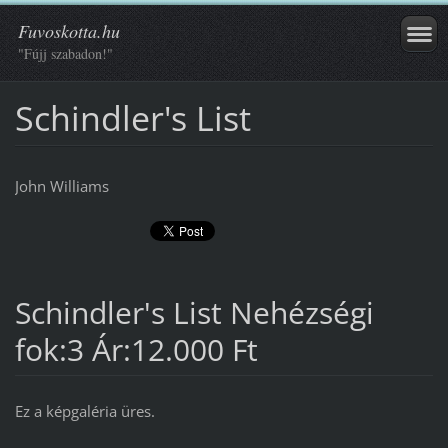
Fuvoskotta.hu
"Fújj szabadon!"
Schindler's List
John Williams
Schindler's List Nehézségi
fok:3 Ár:12.000 Ft
Ez a képgaléria üres.