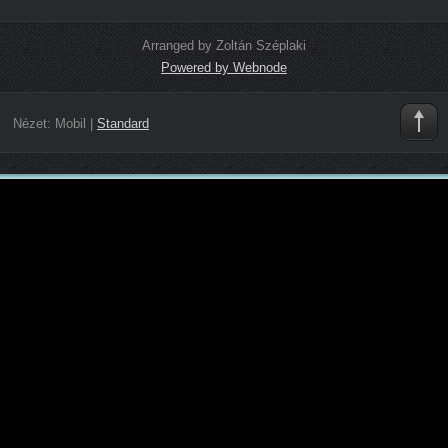
Arranged by Zoltán Széplaki
Powered by Webnode
Nézet:
Mobil
|
Standard