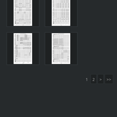
1
2
>
>>