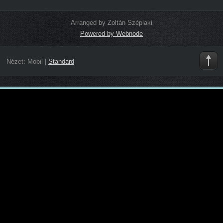
Arranged by Zoltán Széplaki
Powered by Webnode
Nézet:
Mobil
|
Standard