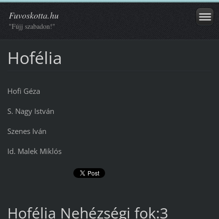
Fuvoskotta.hu
"Fújj szabadon!"
Hofélia
Hofi Géza
S. Nagy István
Szenes Iván
Id. Malek Miklós
Hofélia Nehézségi fok:3